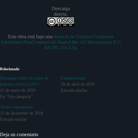
Descarga
directa.
Esta obra está bajo una
licencia de Creative Commons
Attribution-NonCommercial-ShareAlike 4.0 International (CC
BY-NC-SA 4.0)
.
Relacionado
Descargar todas las guías de
Esquizofrenia
práctica clínica (GPC)
10 de abril de 2019
15 de enero de 2019
Entrada similar
En "Sin categoría"
Aborto espontáneo
12 de diciembre de 2018
Entrada similar
Deja un comentario