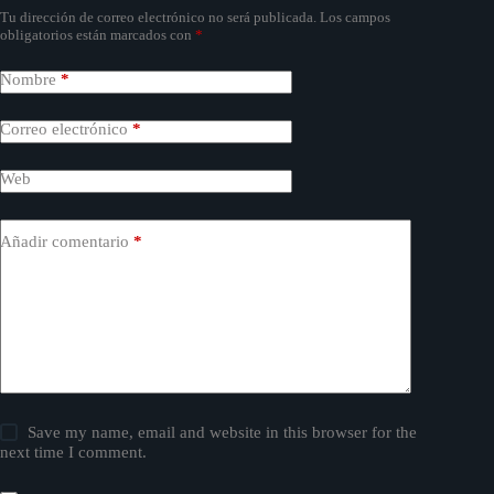
Tu dirección de correo electrónico no será publicada.
Los campos
obligatorios están marcados con
*
Nombre
*
Correo electrónico
*
Web
Añadir comentario
*
Save my name, email and website in this browser for the
next time I comment.