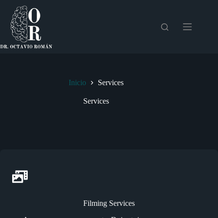
Saltar
al
contenido
Inicio
Services
Services
Filming Services