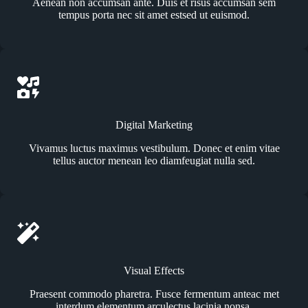
Aenean non accumsan ante. Duis et risus accumsan sem
tempus porta nec sit amet estsed ut euismod.
Digital Marketing
Vivamus luctus maximus vestibulum. Donec et enim vitae
tellus auctor menean leo diamfeugiat nulla sed.
Visual Effects
Praesent commodo pharetra. Fusce fermentum anteac met
interdum elementum arculectus lacinia nonsa.