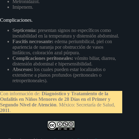
Metronidazol.
Imipenem.
Complicaciones.
Septicemia:
presentan signos no específicos como
inestabilidad en la temperatura y distensión abdominal.
Fascitis necrosante:
edema periumbilical, piel con
apariencia de naranja por obstrucción de vasos
linfáticos, coloración azul púrpura.
Complicaciones peritoneales:
vómito biliar, diarrea,
distensión abdominal e hipersensibilidad.
Abscesos:
los cuales pueden estar localizados o
extenderse a planos profundos (peritoneales o
retroperitoneales).
Con información de:
Diagnóstico y Tratamiento de la
Onfalitis en Niños Menores de 28 Días en el Primer y
Segundo Nivel de Atención
. México: Secretaría de Salud,
2011
.