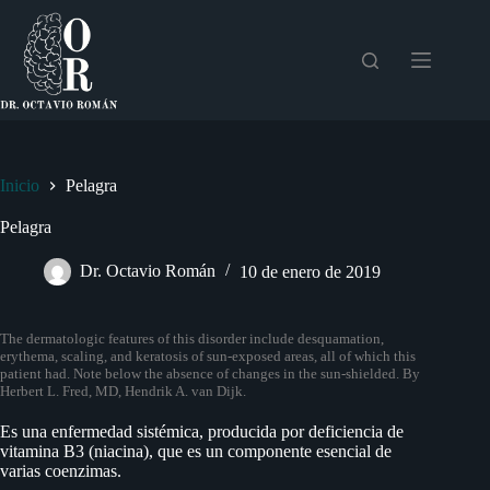
Saltar
al
contenido
Inicio
Pelagra
Pelagra
Dr. Octavio Román
10 de enero de 2019
The dermatologic features of this disorder include desquamation,
erythema, scaling, and keratosis of sun-exposed areas, all of which this
patient had. Note below the absence of changes in the sun-shielded. By
Herbert L. Fred, MD, Hendrik A. van Dijk.
Es una enfermedad sistémica, producida por deficiencia de
vitamina B3 (niacina), que es un componente esencial de
varias coenzimas.