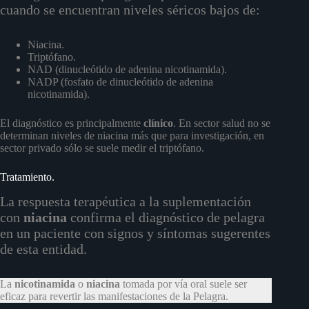
cuando se encuentran niveles séricos bajos de:
Niacina.
Triptófano.
NAD (dinucleótido de adenina nicotinamida).
NADP (fosfato de dinucleótido de adenina
nicotinamida).
El diagnóstico es principalmente
clínico
. En sector salud no se
determinan niveles de niacina más que para investigación, en
sector privado sólo se suele medir el triptófano.
Tratamiento.
La respuesta terapéutica a la suplementación
con
niacina
confirma el diagnóstico de pelagra
en un paciente con signos y síntomas sugerentes
de esta entidad.
La
nicotinamida
o
niacina
tomada por vía oral suele ser
eficaz para revertir las manifestaciones de la Pelagra.