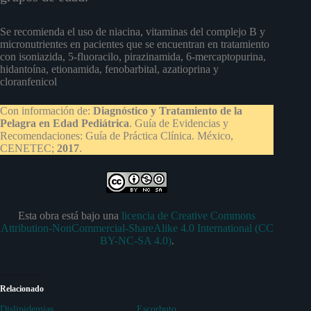
Se recomienda el uso de niacina, vitaminas del complejo B y
micronutrientes en pacientes que se encuentran en tratamiento
con isoniazida, 5-fluoracilo, pirazinamida, 6-mercaptopurina,
hidantoína, etionamida, fenobarbital, azatioprina y
cloranfenicol
Con información de:
Diagnóstico y Tratamiento de la
Pelagra en Edad Pediátrica
. Guía de Evidencias y
Recomendaciones: Guía de Práctica Clínica. México,
CENETEC;
2017
.
Esta obra está bajo una
licencia de Creative Commons
Attribution-NonCommercial-ShareAlike 4.0 International (CC
BY-NC-SA 4.0)
.
Relacionado
Dislipidemias
Escorbuto