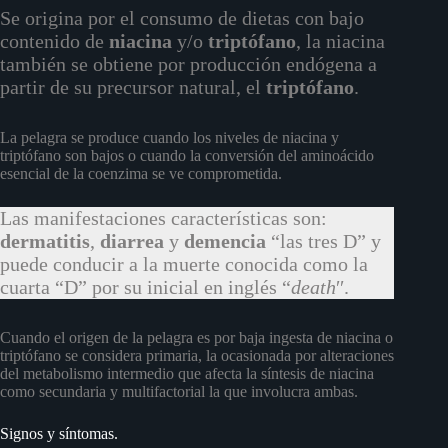
Se origina por el consumo de dietas con bajo
contenido de
niacina
y/o
triptófano
, la niacina
también se obtiene por producción endógena a
partir de su precursor natural, el
triptófano
.
La pelagra se produce cuando los niveles de niacina y
triptófano son bajos o cuando la conversión del aminoácido
esencial de la coenzima se ve comprometida.
Las manifestaciones características son:
dermatitis
,
diarrea
y
demencia
“las tres D” y
puede conducir a la muerte conocida como la
cuarta “D” por su inicial en inglés “
death
′′.
Cuando el origen de la pelagra es por baja ingesta de niacina o
triptófano se considera primaria, la ocasionada por alteraciones
del metabolismo intermedio que afecta la síntesis de niacina
como secundaria y multifactorial la que involucra ambas.
Signos y síntomas.