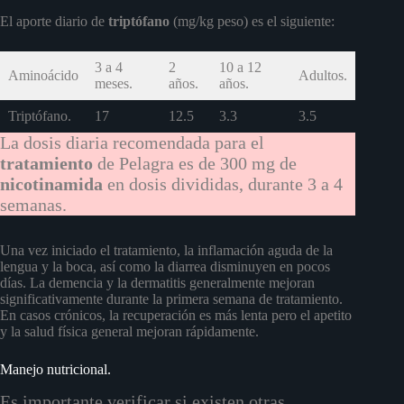
El aporte diario de
triptófano
(mg/kg peso) es el siguiente:
3 a 4
2
10 a 12
Aminoácido
Adultos.
meses.
años.
años.
Triptófano.
17
12.5
3.3
3.5
La dosis diaria recomendada para el
tratamiento
de Pelagra es de 300 mg de
nicotinamida
en dosis divididas, durante 3 a 4
semanas.
Una vez iniciado el tratamiento, la inflamación aguda de la
lengua y la boca, así como la diarrea disminuyen en pocos
días. La demencia y la dermatitis generalmente mejoran
significativamente durante la primera semana de tratamiento.
En casos crónicos, la recuperación es más lenta pero el apetito
y la salud física general mejoran rápidamente.
Manejo nutricional.
Es importante verificar si existen otras