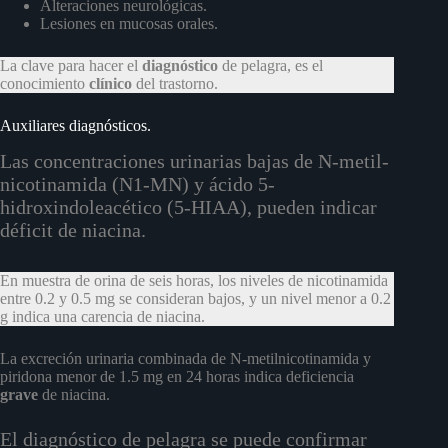
Alteraciones neurológicas.
Lesiones en mucosas orales.
La clave para hacer el
diagnóstico
de pelagra, es el
conocimiento
clínico
del trastorno.
Auxiliares diagnósticos.
Las concentraciones urinarias bajas de N-metil-
nicotinamida (N1-MN) y ácido 5-
hidroxindoleacético (5-HIAA), pueden indicar
déficit de niacina.
En muestra de orina de seis horas, los niveles de nicotinamida
entre 0.2 y 0.5 mg se consideran bajos, y un nivel menor a 0.2
g indica una carencia de niacina.
La excreción urinaria combinada de N-metilnicotinamida y
piridona menor de 1.5 mg en 24 horas indica deficiencia
grave
de niacina.
El diagnóstico de pelagra se puede confirmar