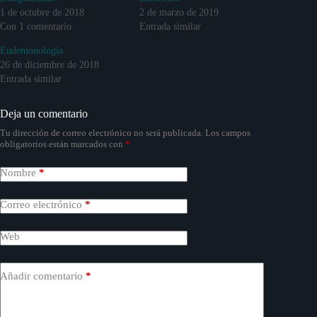
1 de octubre de 2018
2 de marzo de 2019
Con 1 comentario
Entrada similar
Eudemonología
26 de diciembre de 2018
Entrada similar
Deja un comentario
Tu dirección de correo electrónico no será publicada.
Los campos
obligatorios están marcados con
*
Nombre
*
Correo electrónico
*
Web
Añadir comentario
*