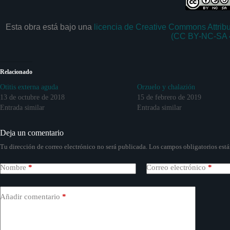
Esta obra está bajo una
licencia de Creative Commons Attrib
(CC BY-NC-SA 
Relacionado
Otitis externa aguda
Orzuelo y chalazión
13 de octubre de 2018
15 de febrero de 2019
Entrada similar
Entrada similar
Deja un comentario
Tu dirección de correo electrónico no será publicada.
Los campos obligatorios est
Nombre
*
Correo electrónico
*
Añadir comentario
*