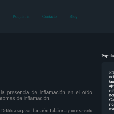
Psiquiatría
Contacto
Blog
Popula
Pr
nc
ta
aje
ref
a presencia de inflamación en el oído
nci
ntomas de inflamación.
Cá
r d
ma
peor función tubárica
 Debido a su
y un reservorio