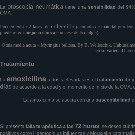
otoscopia neumática
La
tiene una
sensibilidad
del 94
OMA.
colección
Pueden existir 2
fases
, de
(acúmulo de material purulent
puede referir
mejoría clínica
con cese de la otalgia).
Otitis media acuta – Myringitis bullosa. By B. Welleschik. Habitualme
en su variedad hemor
Tratamiento
amoxicilina
La
a dosis elevadas es el
tratamiento de p
días
de acuerdo a la edad y el momento de inicio de la OMA, 
La amoxicilina se asocia con una
susceptibilidad
p
72 horas
Si presenta
falla terapéutica a las
, se desea cubr
positivos como Haemophilus influenzae y Moraxella catarrhalis