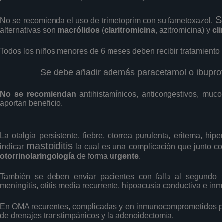
S
No se recomienda el uso de trimetoprim con sulfametoxazol.
alternativas son
macrólidos
(
claritromicina
, azitromicina) y
cl
Todos los niños menores de 6 meses deben recibir tratamiento 
Se debe añadir además paracetamol o ibuprofe
No se recomiendan
antihistamínicos, anticongestivos, muco
aportan beneficio.
La otalgia persistente, fiebre, otorrea purulenta, eritema, h
mastoiditis
indicar
la cual es una complicación que junto c
otorrinolaringología
de forma
urgente
.
También se deben enviar pacientes con falla al segundo t
meningitis, otitis media recurrente, hipoacusia conductiva e i
En OMA recurentes, complicadas y en inmunocomprometidos p
de drenajes transtimpánicos y la adenoidectomía.