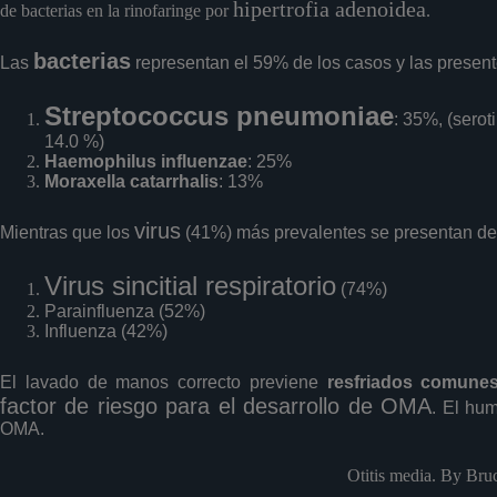
hipertrofia adenoidea
de bacterias en la rinofaringe por
.
bacterias
Las
representan el 59% de los casos y las presen
Streptococcus pneumoniae
: 35%, (sero
14.0 %)
Haemophilus influenzae
: 25%
Moraxella catarrhalis
: 13%
virus
Mientras que los
(41%) más prevalentes se presentan de 
Virus sincitial respiratorio
(74%)
Parainfluenza (52%)
Influenza (42%)
El lavado de manos correcto previene
resfriados comunes
factor de riesgo para el desarrollo de OMA
. El hu
OMA.
Otitis media. By Bru