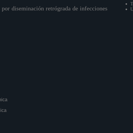
T
, por diseminación retrógrada de infecciones
U
nica
ica