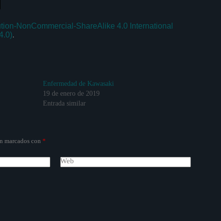
ution-NonCommercial-ShareAlike 4.0 International
4.0)
.
Enfermedad de Kawasaki
19 de enero de 2019
Entrada similar
án marcados con
*
Web