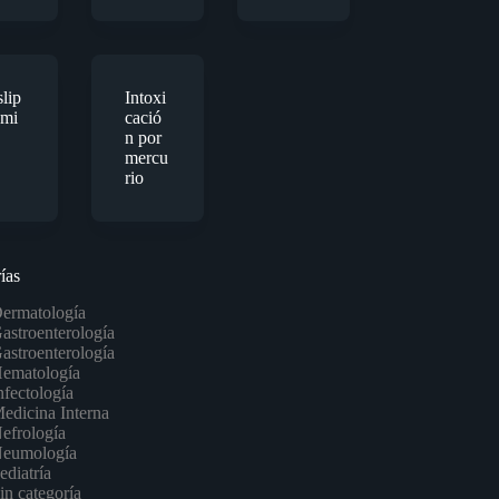
lip
Intoxi
emi
cació
n por
mercu
rio
ías
ermatología
astroenterología
astroenterología
ematología
nfectología
edicina Interna
efrología
eumología
ediatría
in categoría