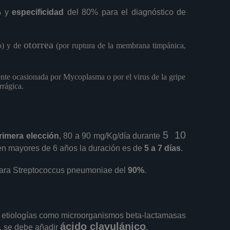
% y
especificidad
del 80% para el diagnóstico de
otorrea
o) y de
(por ruptura de la membrana timpánica,
nte ocasionada por Mycoplasma o por el virus de la gripe
rágica.
5 10
rimera elección
, 80 a 90 mg/Kg/día durante
en mayores de 6 años la duración es de
5 a 7 días
.
ara Streptococcus pneumoniae del
90%
.
ir etiologías como microorganismos beta-lactamasas
ácido clavulánico
, se debe añadir
.