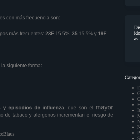
tes con más frecuencia son:
Dis
id
tipos más frecuentes:
23F
15.5%,
35
15.5% y
19F
as
la siguiente forma:
Categor
D
G
G
H
mayor
 y episodios de influenza
, que son el
I
mo de tabaco y alergenos incrementan el riesgo de
M
N
N
P
ceBlaus.
S