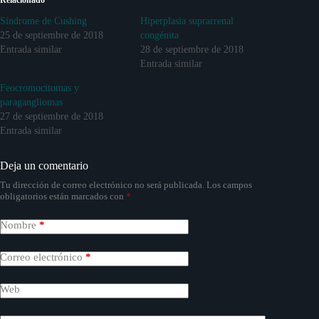
Relacionado
Síndrome de Cushing
Hiperplasia suprarrenal
25 de septiembre de 2018
congénita
Entrada similar
28 de septiembre de 2018
Entrada similar
Feocromocitomas y
paragangliomas
27 de septiembre de 2018
Entrada similar
Deja un comentario
Tu dirección de correo electrónico no será publicada.
Los campos
obligatorios están marcados con
*
Nombre
*
Correo electrónico
*
Web