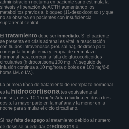
administración nocturna en paciente sano estimula la
síntesis y liberación de ACTH aumentando los
metabolitos previos al bloqueo (11-desoxicortisol) y que
no se observa en pacientes con insuficiencia
suprarrenal central.
tratamiento
El
debe ser
inmediato
. Si el paciente
se presenta en crisis adrenal es vital la resucitación
con fluidos intravenosos (Sol. salina), dextrosa para
corregir la hipoglicemia y terapia de reemplazo
hormonal para corregir la falta de glucocorticoides
circulantes (hidrocortisona 100 mg I.V. seguido de
infusión continua a 10 mg/hora o bolos de 100 mg/6-8
horas I.M. o I.V.).
La primera línea de tratamiento de reemplazo hormonal
hidrocortisona
es la
(es equivalente al
cortisol, dosis: 10-15 mg/m2/día) dividida en dos o tres
dosis, la mayor parte en la mañana y la menor en la
noche para simular el ciclo circadiano.
Si hay
falta de apego
al tratamiento debido al número
prednisona
de dosis se puede dar
o