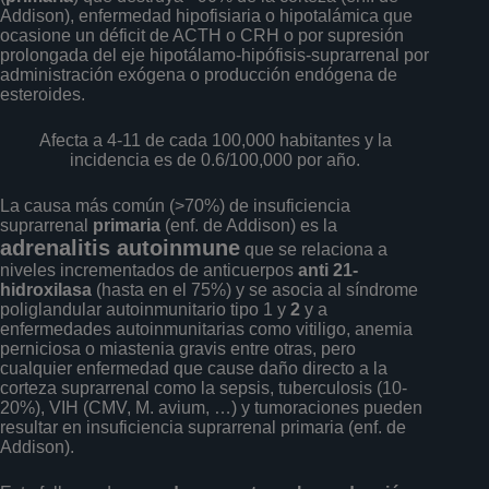
Addison), enfermedad hipofisiaria o hipotalámica que
ocasione un déficit de ACTH o CRH o por supresión
prolongada del eje hipotálamo-hipófisis-suprarrenal por
administración exógena o producción endógena de
esteroides.
Afecta a 4-11 de cada 100,000 habitantes y la
incidencia es de 0.6/100,000 por año.
La causa más común (>70%) de insuficiencia
suprarrenal
primaria
(enf. de Addison) es la
adrenalitis autoinmune
que se relaciona a
niveles incrementados de anticuerpos
anti 21-
hidroxilasa
(hasta en el 75%) y se asocia al síndrome
poliglandular autoinmunitario tipo 1 y
2
y a
enfermedades autoinmunitarias como vitiligo, anemia
perniciosa o miastenia gravis entre otras, pero
cualquier enfermedad que cause daño directo a la
corteza suprarrenal como la sepsis, tuberculosis (10-
20%), VIH (CMV, M. avium, …) y tumoraciones pueden
resultar en insuficiencia suprarrenal primaria (enf. de
Addison).