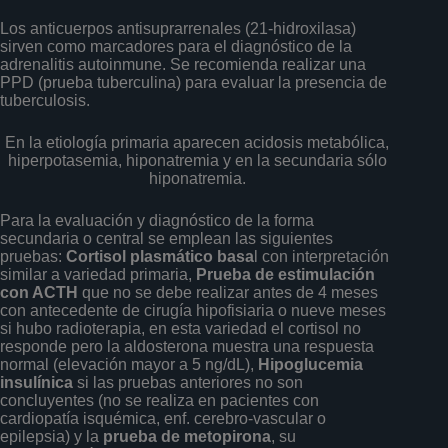
Los anticuerpos antisuprarrenales (21-hidroxilasa)
sirven como marcadores para el diagnóstico de la
adrenalitis autoinmune. Se recomienda realizar una
PPD (prueba tuberculina) para evaluar la presencia de
tuberculosis.
En la etiología primaria aparecen acidosis metabólica,
hiperpotasemia, hiponatremia y en la secundaria sólo
hiponatremia.
Para la evaluación y diagnóstico de la forma
secundaria o central se emplean las siguientes
pruebas:
Cortisol plasmático basa
l con interpretación
similar a variedad primaria,
Prueba de estimulación
con ACTH
que no se debe realizar antes de 4 meses
con antecedente de cirugía hipofisiaria o nueve meses
si hubo radioterapia, en esta variedad el cortisol no
responde pero la aldosterona muestra una respuesta
normal (elevación mayor a 5 ng/dL),
Hipoglucemia
insulínica
si las pruebas anteriores no son
concluyentes (no se realiza en pacientes con
cardiopatía isquémica, enf. cerebro-vascular o
epilepsia) y la
prueba de metopirona
, su