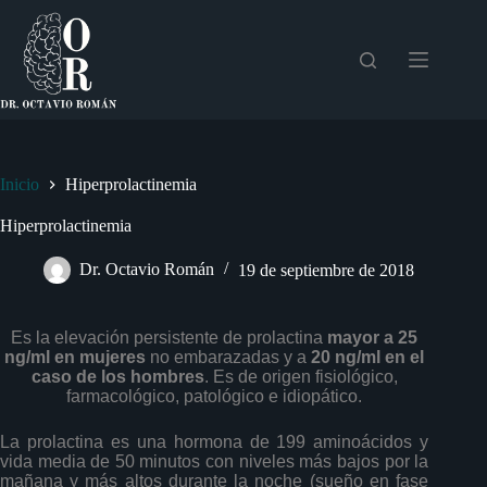
Saltar
al
contenido
Inicio
Hiperprolactinemia
Hiperprolactinemia
Dr. Octavio Román
19 de septiembre de 2018
Es la elevación persistente de prolactina
mayor a 25
ng/ml en mujeres
no embarazadas y a
20 ng/ml en el
caso de los hombres
. Es de origen fisiológico,
farmacológico, patológico e idiopático.
La prolactina es una hormona de 199 aminoácidos y
vida media de 50 minutos con niveles más bajos por la
mañana y más altos durante la noche (sueño en fase