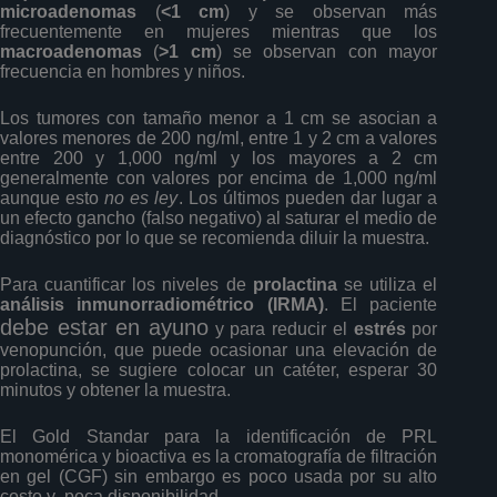
microadenomas
(
<1 cm
) y se observan más
frecuentemente en mujeres mientras que los
macroadenomas
(
>1 cm
) se observan con mayor
frecuencia en hombres y niños.
Los tumores con tamaño menor a 1 cm se asocian a
valores menores de 200 ng/ml, entre 1 y 2 cm a valores
entre 200 y 1,000 ng/ml y los mayores a 2 cm
generalmente con valores por encima de 1,000 ng/ml
aunque esto
no es ley
. Los últimos pueden dar lugar a
un efecto gancho (falso negativo) al saturar el medio de
diagnóstico por lo que se recomienda diluir la muestra.
Para cuantificar los niveles de
prolactina
se utiliza el
análisis inmunorradiométrico (IRMA)
. El paciente
debe estar en ayuno
y para reducir el
estrés
por
venopunción, que puede ocasionar una elevación de
prolactina, se sugiere colocar un catéter, esperar 30
minutos y obtener la muestra.
El Gold Standar para la identificación de PRL
monomérica y bioactiva es la cromatografía de filtración
en gel (CGF) sin embargo es poco usada por su alto
costo y poca disponibilidad.