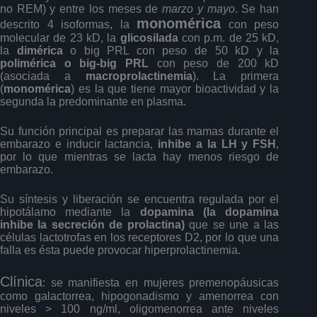
no REM) y entre los meses de
marzo y mayo
. Se han
monomérica
descrito 4 isoformas, la
con peso
molecular de 23 kD, la
glicosilada
con p.m. de 25 kD,
la
dimérica
o big PRL con peso de 50 kD y la
polimérica o big-big PRL
con peso de 200 kD
(asociada a
macroprolactinemia
). La primera
(
monomérica
) es la que tiene mayor bioactividad y la
segunda la predominante en plasma.
Su función principal es preparar las mamas durante el
embarazo e inducir lactancia,
inhibe a la LH y FSH
,
por lo que mientras se lacta hay menos riesgo de
embarazo.
Su síntesis y liberación se encuentra regulada por el
hipotálamo mediante la
dopamina (la dopamina
inhibe la secreción de prolactina)
que se une a las
células lactotrofas en los receptores D2, por lo que una
falla es ésta puede provocar hiperprolactinemia.
Clínica
: se manifiesta en mujeres premenopáusicas
como galactorrea, hipogonadismo y amenorrea con
niveles > 100 ng/ml, oligomenorrea ante niveles