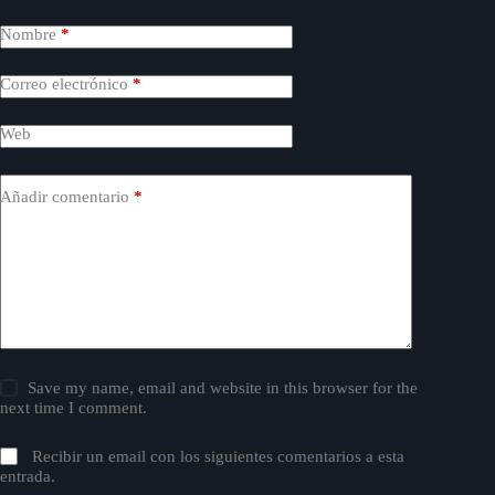
Nombre
*
Correo electrónico
*
Web
Añadir comentario
*
Save my name, email and website in this browser for the
next time I comment.
Recibir un email con los siguientes comentarios a esta
entrada.