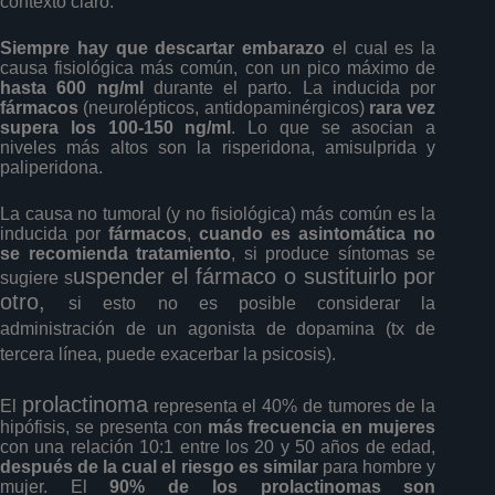
contexto claro.
Siempre hay que descartar embarazo
el cual es la
causa fisiológica más común, con un pico máximo de
hasta 600 ng/ml
durante el parto. La inducida por
fármacos
(neurolépticos, antidopaminérgicos)
rara vez
supera los 100-150 ng/ml
. Lo que se asocian a
niveles más altos son la risperidona, amisulprida y
paliperidona.
La causa no tumoral (y no fisiológica) más común es la
inducida por
fármacos
,
cuando es asintomática no
se recomienda tratamiento
, si produce síntomas se
uspender el fármaco o sustituirlo por
sugiere s
otro,
si esto no es posible consider
ar la
administración de un agonista de dopamina (tx de
tercera línea,
puede exacerbar la psicosis).
prolactinoma
El
representa el 40% de tumores de la
hipófisis, se presenta con
más frecuencia en mujeres
con una relación 10:1 entre los 20 y 50 años de edad,
después de la cual el riesgo es similar
para hombre y
mujer. El
90% de los prolactinomas son