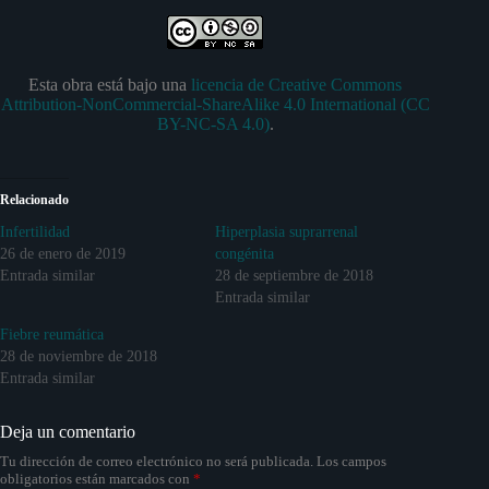
Esta obra está bajo una
licencia de Creative Commons
Attribution-NonCommercial-ShareAlike 4.0 International (CC
BY-NC-SA 4.0)
.
Relacionado
Infertilidad
Hiperplasia suprarrenal
26 de enero de 2019
congénita
Entrada similar
28 de septiembre de 2018
Entrada similar
Fiebre reumática
28 de noviembre de 2018
Entrada similar
Deja un comentario
Tu dirección de correo electrónico no será publicada.
Los campos
obligatorios están marcados con
*