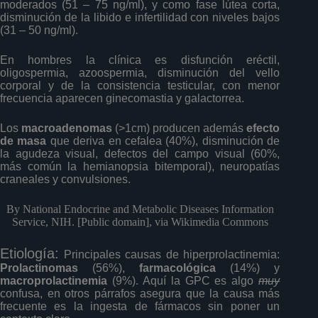
moderados (51 – 75 ng/ml), y como fase lútea corta,
disminución de la libido e infertilidad con niveles bajos
(31 – 50 ng/ml).
En hombres la clínica es disfunción eréctil,
oligospermia, azoospermia, disminución del vello
corporal y de la consistencia testicular, con menor
frecuencia aparecen ginecomastia y galactorrea.
Los
macroadenomas
(>1cm) producen además
efecto
de masa
que deriva en cefalea (40%), disminución de
la agudeza visual, defectos del campo visual (60%,
más común la hemianopsia bitemporal), neuropatías
craneales y convulsiones.
By National Endocrine and Metabolic Diseases Information
Service, NIH. [Public domain], via Wikimedia Commons
Etiología:
Principales causas de hiperprolactinemia:
Prolactinomas
(56%),
farmacológica
(14%) y
macroprolactinemia
(9%). Aquí la GPC es algo
muy
confusa, en otros párrafos asegura que la causa más
frecuente es la ingesta de fármacos sin poner un