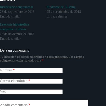
Relacionado
Insuficiencia suprarrenal
Síndrome de Cushing
26 de septiembre de 2018
25 de septiembre de 2018
Entrada similar
Entrada similar
Estenosis hipertrófica
congénita de píloro
23 de noviembre de 2018
Entrada similar
Deja un comentario
Tu dirección de correo electrónico no será publicada.
Los campos
obligatorios están marcados con
*
Nombre
*
Correo electrónico
*
Web
Añadir comentario
*