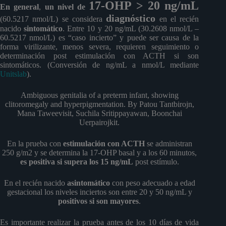
17-OHP > 20 ng/mL
En general
,
un nivel de
diagnóstico
(60.5217 nmol/L) se considera
en el recién
nacido
sintomático
. Entre 10 y 20 ng/mL (30.2608 nmol/L –
60.5217 nmol/L) es “caso incierto” y puede ser causa de la
forma virilizante, menos severa, requieren seguimiento o
determinación post estimulación con ACTH si son
sintomáticos. (Conversión de ng/mL a nmol/L mediante
Unitslab
).
Ambiguous genitalia of a preterm infant, showing
clitoromegaly and hyperpigmentation. By Patou Tantbirojn,
Mana Taweevisit, Suchila Sritippayawan, Boonchai
Uerpairojkit.
En la prueba con
estimulación con ACTH
se administran
250 g/m2 y se determina la 17-OHP basal y a los 60 minutos,
es positiva si supera los 15 ng/mL
post estímulo.
En el recién nacido
asintomático
con peso adecuado a edad
gestacional los niveles inciertos son entre 20 y 50 ng/mL y
positivos si son mayores
.
Es importante realizar la prueba antes de los 10 días de vida