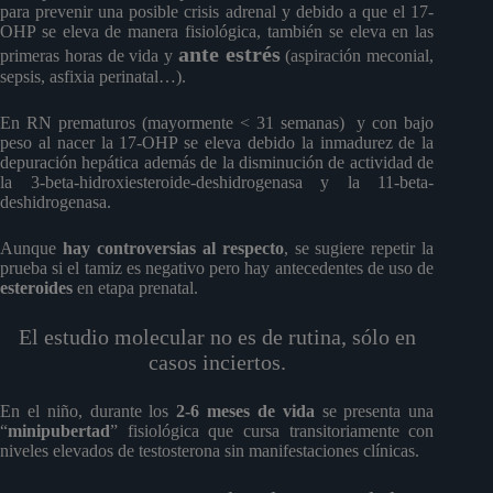
para prevenir una posible crisis adrenal y debido a que el 17-
OHP se eleva de manera fisiológica, también se eleva en las
ante estrés
primeras horas de vida y
(aspiración meconial,
sepsis, asfixia perinatal…).
En RN prematuros (mayormente < 31 semanas) y con bajo
peso al nacer la 17-OHP se eleva debido la inmadurez de la
depuración hepática además de la disminución de actividad de
la 3-beta-hidroxiesteroide-deshidrogenasa y la 11-beta-
deshidrogenasa.
Aunque
hay controversias al respecto
, se sugiere repetir la
prueba si el tamiz es negativo pero hay antecedentes de uso de
esteroides
en etapa prenatal.
El estudio molecular no es de rutina, sólo en
casos inciertos.
En el niño, durante los
2-6 meses de vida
se presenta una
“
minipubertad
” fisiológica que cursa transitoriamente con
niveles elevados de testosterona sin manifestaciones clínicas.