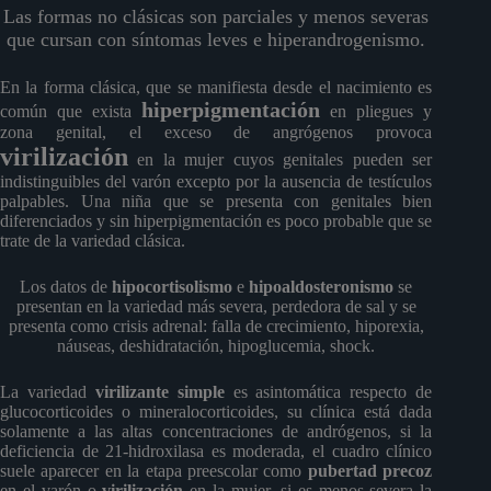
Las formas no clásicas son parciales y menos severas
que cursan con síntomas leves e hiperandrogenismo.
En la forma clásica, que se manifiesta desde el nacimiento es
hiperpigmentación
común que exista
en pliegues y
zona genital, el exceso de angrógenos provoca
virilización
en la mujer cuyos genitales pueden ser
indistinguibles del varón excepto por la ausencia de testículos
palpables. Una niña que se presenta con genitales bien
diferenciados y sin hiperpigmentación es poco probable que se
trate de la variedad clásica.
Los datos de
hipocortisolismo
e
hipoaldosteronismo
se
presentan en la variedad más severa, perdedora de sal y se
presenta como crisis adrenal: falla de crecimiento, hiporexia,
náuseas, deshidratación, hipoglucemia, shock.
La variedad
virilizante simple
es asintomática respecto de
glucocorticoides o mineralocorticoides, su clínica está dada
solamente a las altas concentraciones de andrógenos, si la
deficiencia de 21-hidroxilasa es moderada, el cuadro clínico
suele aparecer en la etapa preescolar como
pubertad precoz
en el varón o
virilización
en la mujer, si es menos severa la