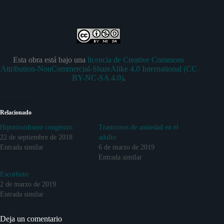
Esta obra está bajo una
licencia de Creative Commons
Attribution-NonCommercial-ShareAlike 4.0 International (CC
BY-NC-SA 4.0)
.
Relacionado
Hipotiroidismo congénito
Trastornos de ansiedad en el
22 de septiembre de 2018
adulto
Entrada similar
6 de marzo de 2019
Entrada similar
Escorbuto
2 de marzo de 2019
Entrada similar
Deja un comentario