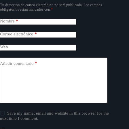
Tu dirección de correo electrónico no será publicada.
Los campos
obligatorios están marcados con
*
Nombre
*
Correo electrónico
*
Web
Añadir comentario
*
Save my name, email and website in this browser for the
next time I comment.