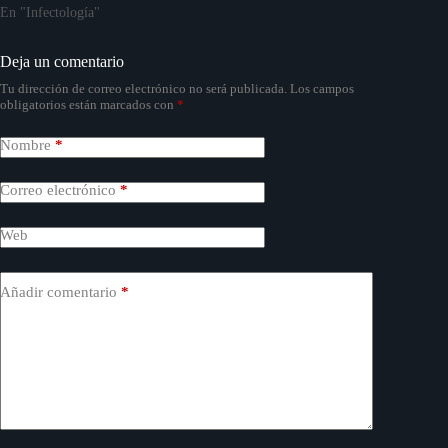
En "Infectología"
Deja un comentario
Tu dirección de correo electrónico no será publicada.
Los campos
obligatorios están marcados con
*
Nombre
*
Correo electrónico
*
Web
Añadir comentario
*