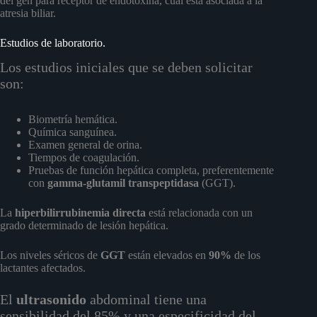
del gen para receptor de endotoxina, cual está asociada a la
atresia biliar.
Estudios de laboratorio.
Los estudios iniciales que se deben solicitar
son:
Biometría hemática.
Química sanguínea.
Examen general de orina.
Tiempos de coagulación.
Pruebas de función hepática completa, preferentemente
con
gamma-glutamil transpeptidasa
(GGT).
La
hiperbilirrubinemia directa
está relacionada con un
grado determinado de lesión hepática.
Los niveles séricos de
GGT
están elevados en
90%
de los
lactantes afectados.
El
ultrasonido
abdominal tiene una
sensibilidad del 85% y una especificidad del