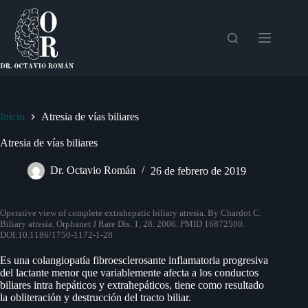
Saltar
al
contenido
Inicio
Atresia de vías biliares
Atresia de vías biliares
Dr. Octavio Román
26 de febrero de 2019
Operative view of complete extrahepatic biliary atresia. By Chardot C.
Biliary atresia. Orphanet J Rare Dis. 1, 28. 2006. PMID 16872500.
DOI:10.1186/1750-1172-1-28
Es una colangiopatía fibroesclerosante inflamatoria progresiva
del lactante menor que variablemente afecta a los conductos
biliares intra hepáticos y extrahepáticos, tiene como resultado
la obliteración y destrucción del tracto biliar.