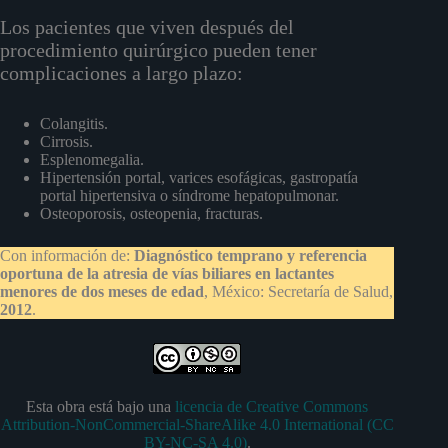
Los pacientes que viven después del
procedimiento quirúrgico pueden tener
complicaciones a largo plazo:
Colangitis.
Cirrosis.
Esplenomegalia.
Hipertensión portal, varices esofágicas, gastropatía
portal hipertensiva o síndrome hepatopulmonar.
Osteoporosis, osteopenia, fracturas.
Con información de:
Diagnóstico temprano y referencia
oportuna de la atresia de vías biliares en lactantes
menores de dos meses de edad
, México: Secretaría de Salud,
2012
.
Esta obra está bajo una
licencia de Creative Commons
Attribution-NonCommercial-ShareAlike 4.0 International (CC
BY-NC-SA 4.0)
.