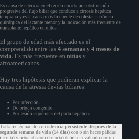
Es causa de ictericia en el recién nacido por obstrucción
progresiva del flujo biliar que conduce a cirrosis hepática
temprana y es la causa más frecuente de colestasis crónica
quirúrgica del lactante menor y la indicación más frecuente de
transplante hepático en niños.
El grupo de edad más afectado es el
comprendido entre las
4 semanas y 4 meses de
vida
. Es más frecuente en
niñas
y
afroamericanos.
Hay tres hipótesis que pudieran explicar la
causa de la atresia devías biliares:
Por infección.
De origen congénito.
Por lesión isquémica del porta hepático.
Todo recién nacido con
ictericia persistente después de la
segunda semana de vida (14 días)
con o sin heces pálidas
(acolia) y orina obscura (coluria) debe ser evaluado por un