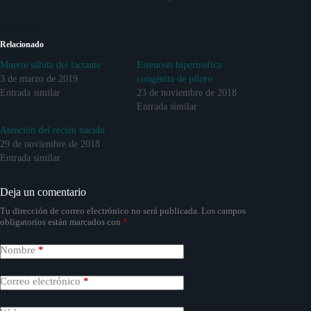
Relacionado
Muerte súbita del lactante
Estenosis hipertrófica
3 de marzo de 2019
congénita de píloro
Entrada similar
23 de noviembre de 2018
Entrada similar
Atención del recién nacido
29 de noviembre de 2018
Entrada similar
Deja un comentario
Tu dirección de correo electrónico no será publicada.
Los campos
obligatorios están marcados con
*
Nombre
*
Correo electrónico
*