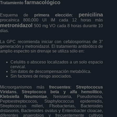
farmacológico
Tratamiento
penicilina
Esquema de
primera elección
:
procaínica 800,000 UI IM cada 12 horas más
metronidazol
500 mg VO cada 8 horas durante 10
días.
La GPC recomienda iniciar con cefalosporinas de 3°
generación y metronidazol. El tratamiento antibiótico de
amplio espectro sin drenaje se utiliza sólo en:
Celulitis o absceso localizados a un solo espacio
cervical.
Sin datos de descompensación metabólica.
Sin factores de riesgo asociados.
Microorganismos más
frecuentes
:
Streptococus
Viridans
,
Streptococo beta y alfa hemolítico
,
Klebsiella Neumoniae
, Neisseria, Pseudomona,
Peptoestreptococos, Staphylococcus epidermidis,
Streptococcus milleri, Ffsobacterias, Bacteroides
distasonis, Bacteroides ovatus y Enterobacter cloacae,
diferentes anaerobios y frecuentemente cultivos