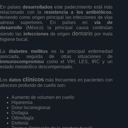
En países
desarrollados
este padecimiento está más
relacionado con la
resistencia a los antibióticos
,
teniendo como origen principal las infecciones de vías
aéreas superiores. En países en
vía de
desarrollo
(México) la principal causa continúan
dentario
siendo las
infecciones
de origen
por mala
higiene bucal.
La
diabetes mellitus
es la principal enfermedad
asociada, seguida de otras situaciones de
inmunocompromiso
como el VIH, LES, IRC y un
estado metabólico descompensado.
clínicos
Los
datos
más frecuentes en pacientes con
absceso profundo de cuello son:
Aumento de volumen en cuello
Hiperemia
Dolor locorregional
Disfagia
Odinofagía
Disfonía