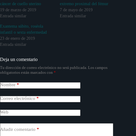
cáncer de cuello uterino
extremo proximal del fémur
19 de marzo de 2019
7 de mayo de 2019
Entrada similar
Entrada similar
Exantema súbito, roséola
infantil o sexta enfermedad
23 de enero de 2019
Entrada similar
Deja un comentario
Tu dirección de correo electrónico no será publicada.
Los campos
obligatorios están marcados con
*
Nombre
*
Correo electrónico
*
Web
Añadir comentario
*