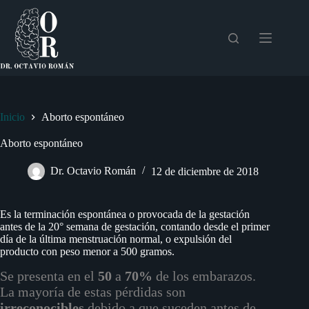
Saltar
al
contenido
Inicio
Aborto espontáneo
Aborto espontáneo
Dr. Octavio Román
12 de diciembre de 2018
Es la terminación espontánea o provocada de la gestación
antes de la 20° semana de gestación, contando desde el primer
día de la última menstruación normal, o expulsión del
producto con peso menor a 500 gramos.
Se presenta en el
50
a
70%
de los embarazos.
La mayoría de estas pérdidas son
irreconocibles
debido a que suceden antes de