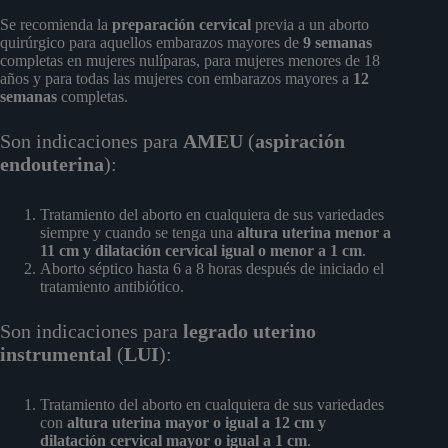
Se recomienda la
preparación cervical
previa a un aborto
quirúrgico para aquellos embarazos mayores de
9 semanas
completas en mujeres nulíparas, para mujeres menores de 18
años y para todas las mujeres con embarazos mayores a
12
semanas
completas.
Son indicaciones para
AMEU
(
aspiración
endouterina
):
Tratamiento del aborto en cualquiera de sus variedades
siempre y cuando se tenga una
altura uterina menor a
11 cm y dilatación cervical igual o menor a 1 cm
.
Aborto séptico hasta 6 a 8 horas después de iniciado el
tratamiento antibiótico.
Son indicaciones para
legrado uterino
instrumental
(
LUI
):
Tratamiento del aborto en cualquiera de sus variedades
con
altura uterina mayor o igual a 12 cm y
dilatación cervical mayor o igual a 1 cm
.