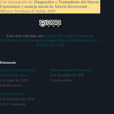
Con información de:
Diagnóstico y Tratamiento del Aborto
Espontáneo y manejo inicial de Aborto Recurrente
,
México: Secretaria de Salud; 2009
Esta obra está bajo una
licencia de Creative Commons
Attribution-NonCommercial-ShareAlike 4.0 International (CC
BY-NC-SA 4.0)
.
Relacionado
Diagnóstico prenatal del
Rubeola durante el embarazo
Síndrome de Down
5 de diciembre de 2018
9 de mayo de 2019
Entrada similar
Entrada similar
Control prenatal
4 de diciembre de 2018
Con 1 comentario