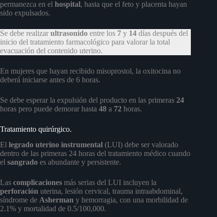
permanezca en el
hospital
, hasta que el feto y placenta hayan
sido expulsados.
Se debe realizar
ultrasonido
entre los
7
y
14
días después del
inicio del tratamiento farmacológico para valorar la total
evacuación del contenido uterino.
En mujeres que hayan recibido misoprostol, la oxitocina no
deberá iniciarse antes de 6 horas.
Se debe esperar la expulsión del producto en las primeras
24
horas pero puede demorar hasta
48
a
72
horas.
Tratamiento quirúrgico.
El
legrado uterino instrumental
(LUI) debe ser valorado
dentro de las primeras 24 horas del tratamiento médico cuando
el
sangrado
es abundante y persistente.
Las
complicaciones
más serias del LUI incluyen la
perforación
uterina, lesión cervical, trauma intraabdominal,
síndrome de
Asherman
y hemorragia, con una morbilidad de
2.1% y mortalidad de 0.5/100,000.