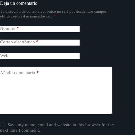
Deja un comentario
Tu dirección de correo electrónico no será publicada.
Los campos
obligatorios están marcados con
*
Nombre
*
Correo electrónico
*
Web
Añadir comentario
*
Save my name, email and website in this browser for the
next time I comment.