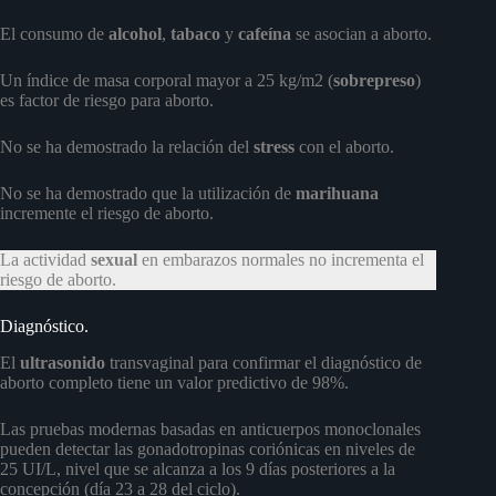
El consumo de
alcohol
,
tabaco
y
cafeína
se asocian a aborto.
Un índice de masa corporal mayor a 25 kg/m2 (
sobrepreso
)
es factor de riesgo para aborto.
No se ha demostrado la relación del
stress
con el aborto.
No se ha demostrado que la utilización de
marihuana
incremente el riesgo de aborto.
La actividad
sexual
en embarazos normales no incrementa el
riesgo de aborto.
Diagnóstico.
El
ultrasonido
transvaginal para confirmar el diagnóstico de
aborto completo tiene un valor predictivo de 98%.
Las pruebas modernas basadas en anticuerpos monoclonales
pueden detectar las gonadotropinas coriónicas en niveles de
25 UI/L, nivel que se alcanza a los 9 días posteriores a la
concepción (día 23 a 28 del ciclo).