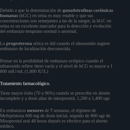
Debido a que la determinación de
gonadotrofinas coriónicas
humanas
(hGC) en orina es muy estable y que sus
concentraciones son semejantes a las de la sangre, la hGC en
orina es un excelente marcador para la detección y evolución
del embarazo temprano normal o anormal.
La
progesterona
sérica es útil cuando el ultrasonido sugiere
embarazo de localización desconocida.
Pensar en la posibilidad de embarazo ectópico cuando el
ultrasonido refiere útero vacío y el nivel de hCG es mayor a 1
800 mlU/mL (1,800 IU/L)
Tratamiento farmacológico.
Tiene mayor éxito (70 a 96%) cuando se prescribe en aborto
incompleto y a dosis altas de misoprostol, 1,200 a 1,400 ugr.
En embarazos
menores
de
7
semanas, el régimen de
Mefepristona 600 mg de dosis inicial, seguido de 800 ugr de
Misoprostol oral 48 horas depués es efectivo para el aborto
médico.