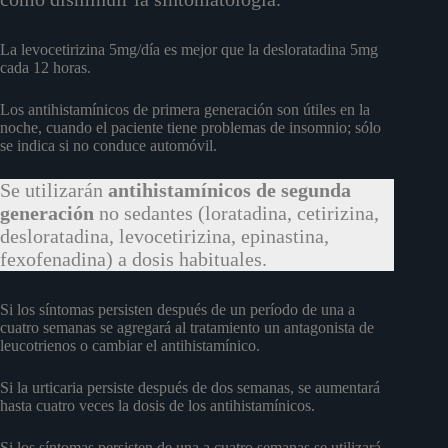
La levocetirizina 5mg/día es mejor que la desloratadina 5mg
cada 12 horas.
Los antihistamínicos de primera generación son útiles en la
noche, cuando el paciente tiene problemas de insomnio; sólo
se indica si no conduce automóvil.
Se utilizarán
antihistamínicos de segunda
generación
no sedantes (loratadina, cetirizina,
desloratadina, levocetirizina, epinastina,
fexofenadina) a dosis habituales.
Si los síntomas persisten después de un período de una a
cuatro semanas se agregará al tratamiento un antagonista de
leucotrienos o cambiar el antihistamínico.
Si la urticaria persiste después de dos semanas, se aumentará
hasta cuatro veces la dosis de los antihistamínicos.
Si los síntomas persisten de una a cuatro semanas se utilizará