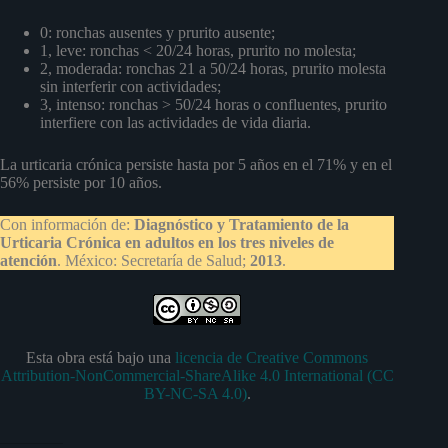
0: ronchas ausentes y prurito ausente;
1, leve: ronchas < 20/24 horas, prurito no molesta;
2, moderada: ronchas 21 a 50/24 horas, prurito molesta
sin interferir con actividades;
3, intenso: ronchas > 50/24 horas o confluentes, prurito
interfiere con las actividades de vida diaria.
La urticaria crónica persiste hasta por 5 años en el 71% y en el
56% persiste por 10 años.
Con información de:
Diagnóstico y Tratamiento de la
Urticaria Crónica en adultos en los tres niveles de
atención
. México: Secretaría de Salud;
2013
.
Esta obra está bajo una
licencia de Creative Commons
Attribution-NonCommercial-ShareAlike 4.0 International (CC
BY-NC-SA 4.0)
.