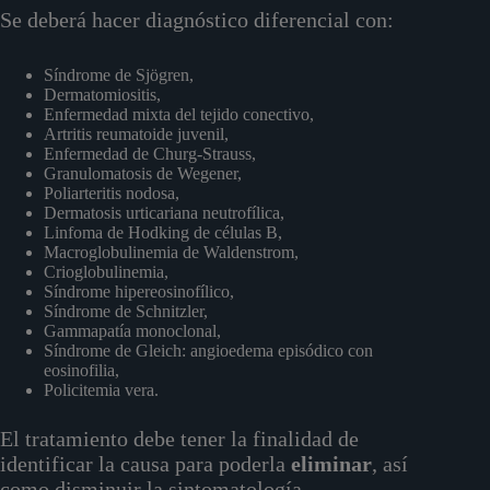
Se deberá hacer diagnóstico diferencial con:
Síndrome de Sjögren,
Dermatomiositis,
Enfermedad mixta del tejido conectivo,
Artritis reumatoide juvenil,
Enfermedad de Churg-Strauss,
Granulomatosis de Wegener,
Poliarteritis nodosa,
Dermatosis urticariana neutrofílica,
Linfoma de Hodking de células B,
Macroglobulinemia de Waldenstrom,
Crioglobulinemia,
Síndrome hipereosinofílico,
Síndrome de Schnitzler,
Gammapatía monoclonal,
Síndrome de Gleich: angioedema episódico con
eosinofilia,
Policitemia vera.
El tratamiento debe tener la finalidad de
identificar la causa para poderla
eliminar
, así
como disminuir la sintomatología.