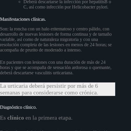
Deberá descartarse la infección por hepatitisB o
C, así como infección por Helicobacter pylori.
Manifestaciones clínicas.
Son: la roncha con un halo eritematoso y centro pálido, con
desarrollo de nuevas lesiones de forma continua y de tamaño
variable, así como de naturaleza migratoria y con una
resolución completa de las lesiones en menos de 24 horas; se
acompaña de prurito de moderado a intenso.
En pacientes con lesiones con una duración de más de 24
horas y que se acompaña de sensación ardorosa o quemante,
deberá descartarse vasculitis urticariana.
La urticaria deberá persistir por más de 6
semanas para considerarse como crónica.
Diagnóstico clínico.
Es
clínico
en la primera etapa.